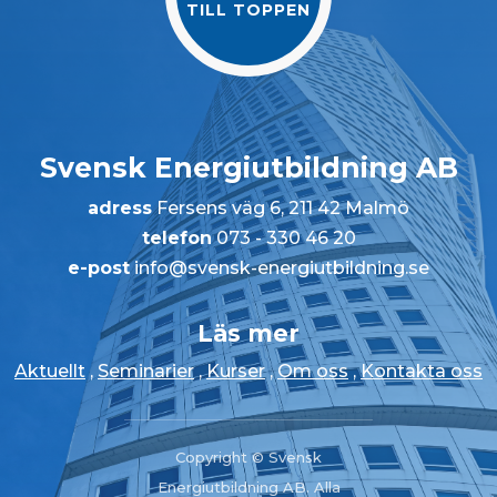
TILL TOPPEN
Svensk Energiutbildning AB
adress
Fersens väg 6, 211 42 Malmö
telefon
073 - 330 46 20
e-post
info@svensk-energiutbildning.se
Läs mer
Aktuellt
,
Seminarier
,
Kurser
,
Om oss
,
Kontakta oss
Copyright © Svensk
Energiutbildning AB. Alla