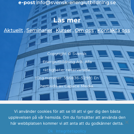
e-post
info@svensk-energiutbildning.se
Läs mer
Aktuellt
,
Seminarier
,
Kurser
,
Om oss
,
Kontakta oss
Copyright © Svensk
Energiutbildning AB. Alla
rättigheter reserverade.
(Org.nummer: 556836-5299) En
hemsida av Capace Media.
Copyright © 2023 Svensk Energiutbildning AB.
Vi använder cookies för att se till att vi ger dig den bästa
Alla rättigheter reserverade. (Org.nummer:
upplevelsen på vår hemsida. Om du fortsätter att använda den
här webbplatsen kommer vi att anta att du godkänner detta.
556836-5299) En
hemsida
av
Capace Media.
Ok
Integritetspolicy